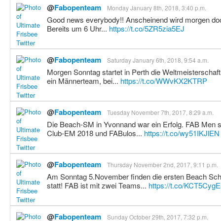
@
Fabopenteam
Monday January 8th, 2018, 3:40 p.m.
Good news everybody!! Anscheinend wird morgen doch 
Bereits um 6 Uhr...
https://t.co/5ZR5zia5EJ
@
Fabopenteam
Saturday January 6th, 2018, 9:54 a.m.
Morgen Sonntag startet in Perth die Weltmeisterschaft
ein Männerteam, bei...
https://t.co/WWvKX2KTRP
@
Fabopenteam
Tuesday November 7th, 2017, 8:29 a.m.
Die Beach-SM in Yvonnand war ein Erfolg. FAB Men si
Club-EM 2018 und FABulos...
https://t.co/wy51IKJlEN
@
Fabopenteam
Thursday November 2nd, 2017, 9:11 p.m.
Am Sonntag 5.November finden die ersten Beach Sch
statt! FAB ist mit zwei Teams...
https://t.co/KCT5Cyg
@
Fabopenteam
Sunday October 29th, 2017, 7:32 p.m.