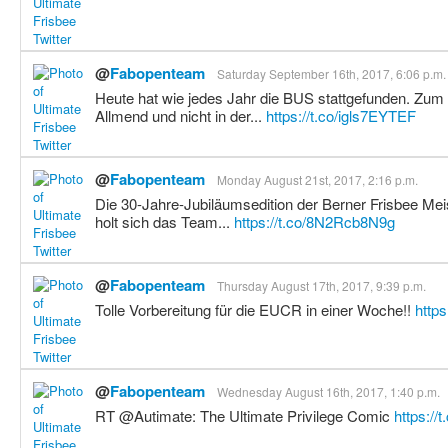
@
Fabopenteam
Saturday September 16th, 2017, 6:06 p.m.
Heute hat wie jedes Jahr die BUS stattgefunden. Zum
Allmend und nicht in der...
https://t.co/igls7EYTEF
@
Fabopenteam
Monday August 21st, 2017, 2:16 p.m.
Die 30-Jahre-Jubiläumsedition der Berner Frisbee Meis
holt sich das Team...
https://t.co/8N2Rcb8N9g
@
Fabopenteam
Thursday August 17th, 2017, 9:39 p.m.
Tolle Vorbereitung für die EUCR in einer Woche!!
http
@
Fabopenteam
Wednesday August 16th, 2017, 1:40 p.m.
RT @Autimate: The Ultimate Privilege Comic
https://