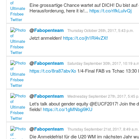
Eine grossartige Chance wartet auf DICH! Du bist auf
Herausforderung, here it is!...
https://t.co/rIfkLuIvQj
@
Fabopenteam
Thursday October 26th, 2017, 5:43 p.m.
Jetzt anmelden!
https://t.co/jh1Rl4vZXf
@
Fabopenteam
Saturday September 30th, 2017, 10:19 a.m
https://t.co/8ra87abvXo
1/4-Final FAB vs Tchac 13:30 
@
Fabopenteam
Wednesday September 27th, 2017, 5:45 p
Let‘s talk about gender equity @EUCF2017! Join the di
fields!
https://t.co/1gMNbgi9KU
@
Fabopenteam
Thursday September 21st, 2017, 8:49 a.m.
Die Anmeldefrist für die U20 WM im nächsten Jahr wu