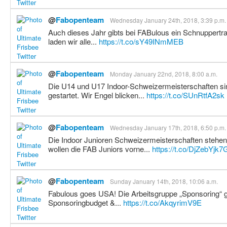
@
Fabopenteam
Wednesday January 24th, 2018, 3:39 p.m.
Auch dieses Jahr gibts bei FABulous ein Schnuppertra
laden wir alle...
https://t.co/sY49INmMEB
@
Fabopenteam
Monday January 22nd, 2018, 8:00 a.m.
Die U14 und U17 Indoor-Schweizermeisterschaften sin
gestartet. Wir Engel blicken...
https://t.co/SUnRtfA2sk
@
Fabopenteam
Wednesday January 17th, 2018, 6:50 p.m.
Die Indoor Junioren Schweizermeisterschaften stehen
wollen die FAB Juniors vorne...
https://t.co/DjZebYjk7
@
Fabopenteam
Sunday January 14th, 2018, 10:06 a.m.
Fabulous goes USA! Die Arbeitsgruppe „Sponsoring“ g
Sponsoringbudget &...
https://t.co/AkqyrimV9E