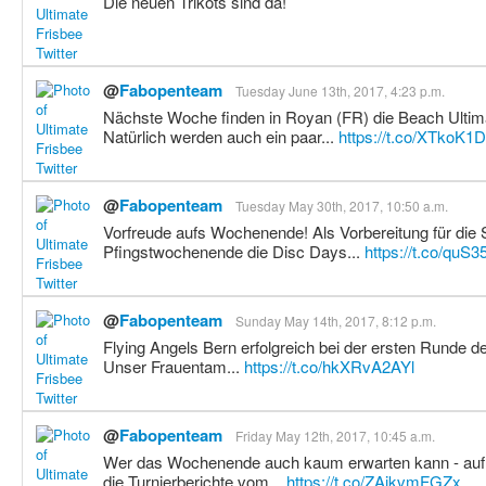
Die neuen Trikots sind da!
@
Fabopenteam
Tuesday June 13th, 2017, 4:23 p.m.
Nächste Woche finden in Royan (FR) die Beach Ultima
Natürlich werden auch ein paar...
https://t.co/XTkoK1D
@
Fabopenteam
Tuesday May 30th, 2017, 10:50 a.m.
Vorfreude aufs Wochenende! Als Vorbereitung für die S
Pfingstwochenende die Disc Days...
https://t.co/quS
@
Fabopenteam
Sunday May 14th, 2017, 8:12 p.m.
Flying Angels Bern erfolgreich bei der ersten Runde d
Unser Frauentam...
https://t.co/hkXRvA2AYl
@
Fabopenteam
Friday May 12th, 2017, 10:45 a.m.
Wer das Wochenende auch kaum erwarten kann - auf 
die Turnierberichte vom...
https://t.co/ZAikvmFGZx