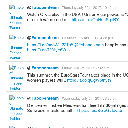
@
Fabopenteam
Thursday July 20th, 2017, 10:40 a.m.
Watch Olivia play in the USA!! Unser Eigengewächs "O
um sich während den...
https://t.co/OcHsnSqaRY
@
Fabopenteam
Saturday July 8th, 2017, 4:26 p.m.
https://t.co/nc8WU22To5
@Fabopenteam
happily hoste
https://t.co/M9iiyc6WfN
@
Fabopenteam
Friday July 7th, 2017, 4:02 p.m.
This summer, the EuroStarsTour takes place in the US
women players will...
https://t.co/qQgW5tnytY
@
Fabopenteam
Wednesday July 5th, 2017, 3:35 p.m.
Die Berner Frisbee Meisterschaft feiert ihr 30-jährige
Schweizermeisterschaft...
https://t.co/SGcG7tcvab