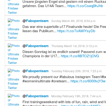
Unsere jüngsten Engel sind gestern mit einem Rucks
gefahren. Das U14A Team...
https://t.co/Cseqj9hJhb
@
Fabopenteam
Sunday March 4th, 2018, 8:54 p.m.
Das war eine supertolle u17 Finalrunde heute! Die Fr
liesen das Publikum...
https://t.co/7xAMIYsyDb
@
Fabopenteam
Thursday March 1st, 2018, 3:12 p.m.
Diesen Sonntag ist es endlich soweit! Passend zum wi
Champions in der U17...
https://t.co/8BTOZ1jOVG
@
Fabopenteam
Tuesday February 20th, 2018, 7:23 p.m.
We proudly present our #fabulous instagram Team!#be
#womeninultimate #oneteam...
https://t.co/6000tvjY3w
@
Fabopenteam
Monday February 19th, 2018, 7:44 a.m.
First trainingsweekend with lots of fun, rain, wind and 
#roadtocinci #oneteam...
https://t.co/EU3uppNWEk