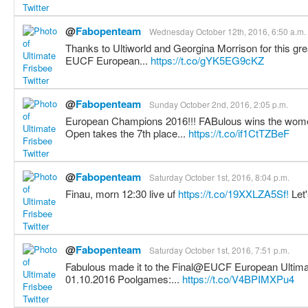
@
Fabopenteam
Wednesday October 12th, 2016, 6:50 a.m.
Thanks to Ultiworld and Georgina Morrison for this gre
EUCF European...
https://t.co/gYK5EG9cKZ
@
Fabopenteam
Sunday October 2nd, 2016, 2:05 p.m.
European Champions 2016!!! FABulous wins the wom
Open takes the 7th place...
https://t.co/if1CtTZBeF
@
Fabopenteam
Saturday October 1st, 2016, 8:04 p.m.
Finau, morn 12:30 live uf
https://t.co/19XXLZA5Sf!
Let'
@
Fabopenteam
Saturday October 1st, 2016, 7:51 p.m.
Fabulous made it to the Final@EUCF European Ultima
01.10.2016 Poolgames:...
https://t.co/V4BPIMXPu4