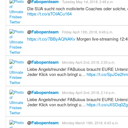
@
Fabopenteam
Tuesday May 1st, 2018, 2:48 p.m.
Die SUA sucht noch motivierte Coaches oder solche, 
https://t.co/aTOIACu164
@
Fabopenteam
Friday April 13th, 2018, 9:49 p.m.
https://t.co/7BByAQNAKv
Morgen live-streaming 12:
@
Fabopenteam
Monday April 2nd, 2018, 2:30 p.m.
Liebe Angelsfreunde! FABulous braucht EURE Unterstü
Jeder Klick von euch bringt u…
https://t.co/SpJDe2h
@
Fabopenteam
Monday April 2nd, 2018, 2:14 p.m.
Liebe Angelsfreunde! FABulous braucht EURE Unterstü
Jeder Klick von euch bringt u…
https://t.co/uXSDq0Z
@
Fabopenteam
Monday March 19th, 2018, 6:43 a.m.