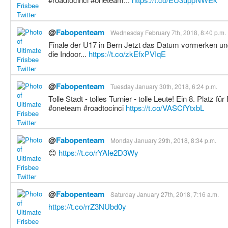
@
Fabopenteam
Wednesday February 7th, 2018, 8:40 p.m.
Finale der U17 in Bern Jetzt das Datum vormerken un
die Indoor...
https://t.co/zkEfxPVIqE
@
Fabopenteam
Tuesday January 30th, 2018, 6:24 p.m.
Tolle Stadt - tolles Turnier - tolle Leute! Ein 8. Platz
#oneteam #roadtocinci
https://t.co/VASCfYtxbL
@
Fabopenteam
Monday January 29th, 2018, 8:34 p.m.
😊
https://t.co/rYAIe2D3Wy
@
Fabopenteam
Saturday January 27th, 2018, 7:16 a.m.
https://t.co/rrZ3NUbd0y