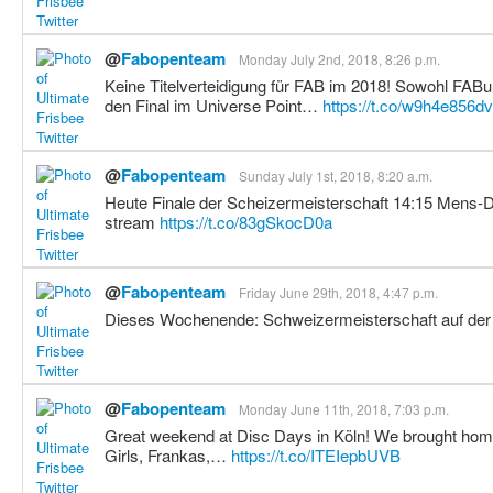
@
Fabopenteam
Monday July 2nd, 2018, 8:26 p.m.
Keine Titelverteidigung für FAB im 2018! Sowohl FABu
den Final im Universe Point…
https://t.co/w9h4e856dv
@
Fabopenteam
Sunday July 1st, 2018, 8:20 a.m.
Heute Finale der Scheizermeisterschaft 14:15 Mens-D
stream
https://t.co/83gSkocD0a
@
Fabopenteam
Friday June 29th, 2018, 4:47 p.m.
Dieses Wochenende: Schweizermeisterschaft auf der
@
Fabopenteam
Monday June 11th, 2018, 7:03 p.m.
Great weekend at Disc Days in Köln! We brought ho
Girls, Frankas,…
https://t.co/ITEIepbUVB