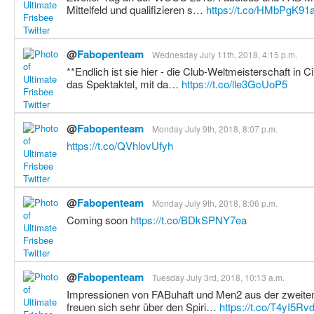
Mittelfeld und qualifizieren s…
https://t.co/HMbPgK91
@
Fabopenteam
Wednesday July 11th, 2018, 4:15 p.m.
**Endlich ist sie hier - die Club-Weltmeisterschaft in 
das Spektaktel, mit da…
https://t.co/lle3GcUoP5
@
Fabopenteam
Monday July 9th, 2018, 8:07 p.m.
https://t.co/QVhlovUfyh
@
Fabopenteam
Monday July 9th, 2018, 8:06 p.m.
Coming soon
https://t.co/BDkSPNY7ea
@
Fabopenteam
Tuesday July 3rd, 2018, 10:13 a.m.
Impressionen von FABuhaft und Men2 aus der zweite
freuen sich sehr über den Spiri…
https://t.co/T4yI5Rv