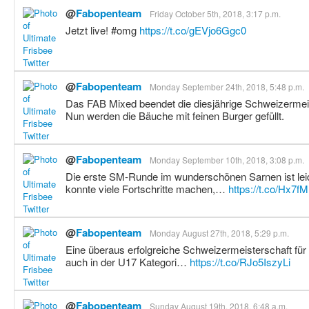
@
Fabopenteam
Friday October 5th, 2018, 3:17 p.m.
Jetzt live! #omg
https://t.co/gEVjo6Ggc0
@
Fabopenteam
Monday September 24th, 2018, 5:48 p.m.
Das FAB Mixed beendet die diesjährige Schweizermeist
Nun werden die Bäuche mit feinen Burger gefüllt.
@
Fabopenteam
Monday September 10th, 2018, 3:08 p.m.
Die erste SM-Runde im wunderschönen Sarnen ist lei
konnte viele Fortschritte machen,…
https://t.co/Hx7f
@
Fabopenteam
Monday August 27th, 2018, 5:29 p.m.
Eine überaus erfolgreiche Schweizermeisterschaft für
auch in der U17 Kategori…
https://t.co/RJo5IszyLi
@
Fabopenteam
Sunday August 19th, 2018, 6:48 a.m.