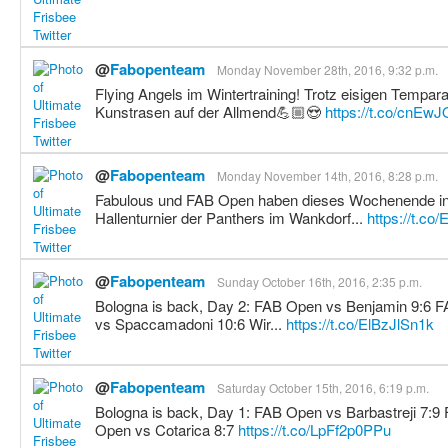
@
Fabopenteam
Monday November 28th, 2016, 9:32 p.m.
Flying Angels im Wintertraining! Trotz eisigen Tempara
Kunstrasen auf der Allmend💪🏼😍
https://t.co/cnEwJ
@
Fabopenteam
Monday November 14th, 2016, 8:28 p.m.
Fabulous und FAB Open haben dieses Wochenende in
Hallenturnier der Panthers im Wankdorf...
https://t.co
@
Fabopenteam
Sunday October 16th, 2016, 2:35 p.m.
Bologna is back, Day 2: FAB Open vs Benjamin 9:6 
vs Spaccamadoni 10:6 Wir...
https://t.co/ElBzJlSn1k
@
Fabopenteam
Saturday October 15th, 2016, 6:19 p.m.
Bologna is back, Day 1: FAB Open vs Barbastreji 7:
Open vs Cotarica 8:7
https://t.co/LpFf2p0PPu