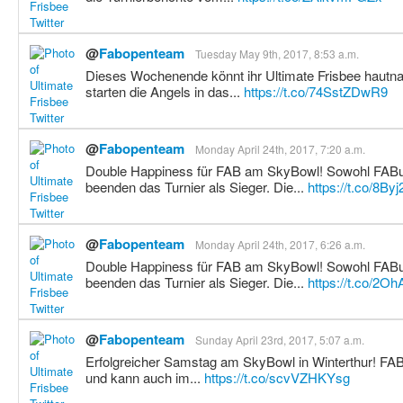
@
Fabopenteam
Tuesday May 9th, 2017, 8:53 a.m.
Dieses Wochenende könnt ihr Ultimate Frisbee hautna
starten die Angels in das...
https://t.co/74SstZDwR9
@
Fabopenteam
Monday April 24th, 2017, 7:20 a.m.
Double Happiness für FAB am SkyBowl! Sowohl FABu
beenden das Turnier als Sieger. Die...
https://t.co/8B
@
Fabopenteam
Monday April 24th, 2017, 6:26 a.m.
Double Happiness für FAB am SkyBowl! Sowohl FABu
beenden das Turnier als Sieger. Die...
https://t.co/2
@
Fabopenteam
Sunday April 23rd, 2017, 5:07 a.m.
Erfolgreicher Samstag am SkyBowl in Winterthur! FABu
und kann auch im...
https://t.co/scvVZHKYsg