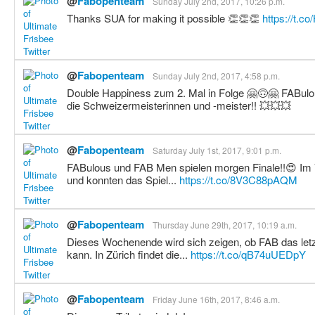
@
Fabopenteam
Sunday July 2nd, 2017, 10:26 p.m.
Thanks SUA for making it possible 👏👏👏
https://t.
@
Fabopenteam
Sunday July 2nd, 2017, 4:58 p.m.
Double Happiness zum 2. Mal in Folge 🤗🙃🤗 FABul
die Schweizermeisterinnen und -meister!! 💥💥💥
@
Fabopenteam
Saturday July 1st, 2017, 9:01 p.m.
FABulous und FAB Men spielen morgen Finale!!😍 Im Vi
und konnten das Spiel...
https://t.co/8V3C88pAQM
@
Fabopenteam
Thursday June 29th, 2017, 10:19 a.m.
Dieses Wochenende wird sich zeigen, ob FAB das letz
kann. In Zürich findet die...
https://t.co/qB74uUEDpY
@
Fabopenteam
Friday June 16th, 2017, 8:46 a.m.