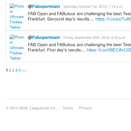
@
Fabopenteam
Saturday October 1st, 2016, 7:14 p.m.
FAB Open and FABulous are challenging the best Tea
Frankfurt. Secound day's results:...
https://t.co/sxl7u
@
Fabopenteam
Friday September 30th, 2016, 6:33 p.m.
FAB Open and FABulous are challenging the best Tea
Frankfurt. First day's results:...
https://t.co/09ECAxC
1
2
3
4
5
>>
© 2010-2026, Leaguevine Inc.
Terms
Privacy