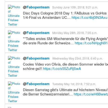
@
Fabopenteam
Sunday June 10th, 2018, 9:21 p.m.
Disc Days Cologne 2018 Day 1: FABulous vs GoHos 14
1/4-Final vs Amsterdam UC…
https://t.co/4bj0IN3Axu
@
Fabopenteam
Monday May 28th, 2018, 7:05 p.m.
**Tolles erstes SM-Wochenende für die Flying Angels
die erste Runde der Schweize…
https://t.co/NHpgN91
@
Fabopenteam
Wednesday May 23rd, 2018, 6:40 p.m.
Cooles Video von Olivia, die diesen Sommer wieder be
schöne gsi!!
https://t.co/s55ZuRjSwA
@
Fabopenteam
Tuesday May 1st, 2018, 7:52 p.m.
Diesen Samstag gibt's Ultimate auf höchstem Niveau! 
die Berner Schweizermeisteri…
https://t.co/wH6Bwwt