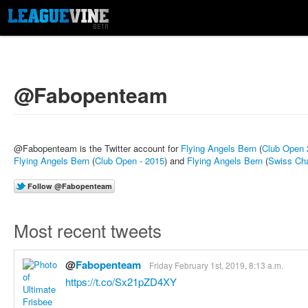
@Fabopenteam
@Fabopenteam is the Twitter account for
Flying Angels Bern
(
Club Open 
Flying Angels Bern
(
Club Open - 2015
) and
Flying Angels Bern
(
Swiss Ch
Most recent tweets
@
Fabopenteam
Friday February 1st, 2019, 8:13 a.m.
https://t.co/Sx21pZD4XY