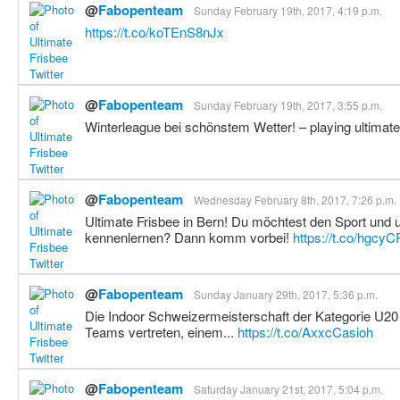
@
Fabopenteam
Sunday February 19th, 2017, 4:19 p.m.
https://t.co/koTEnS8nJx
@
Fabopenteam
Sunday February 19th, 2017, 3:55 p.m.
Winterleague bei schönstem Wetter! – playing ultimate
@
Fabopenteam
Wednesday February 8th, 2017, 7:26 p.m.
Ultimate Frisbee in Bern! Du möchtest den Sport und
kennenlernen? Dann komm vorbei!
https://t.co/hgcy
@
Fabopenteam
Sunday January 29th, 2017, 5:36 p.m.
Die Indoor Schweizermeisterschaft der Kategorie U20 
Teams vertreten, einem...
https://t.co/AxxcCasioh
@
Fabopenteam
Saturday January 21st, 2017, 5:04 p.m.