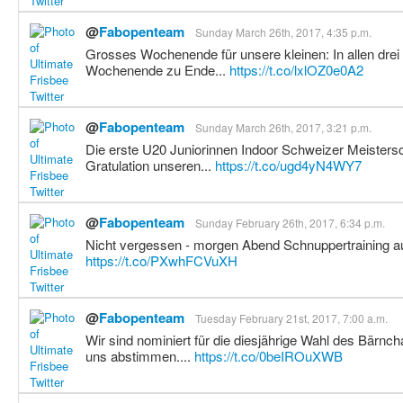
@
Fabopenteam
Sunday March 26th, 2017, 4:35 p.m.
Grosses Wochenende für unsere kleinen: In allen drei
Wochenende zu Ende...
https://t.co/lxlOZ0e0A2
@
Fabopenteam
Sunday March 26th, 2017, 3:21 p.m.
Die erste U20 Juniorinnen Indoor Schweizer Meistersc
Gratulation unseren...
https://t.co/ugd4yN4WY7
@
Fabopenteam
Sunday February 26th, 2017, 6:34 p.m.
Nicht vergessen - morgen Abend Schnuppertraining au
https://t.co/PXwhFCVuXH
@
Fabopenteam
Tuesday February 21st, 2017, 7:00 a.m.
Wir sind nominiert für die diesjährige Wahl des Bärnch
uns abstimmen....
https://t.co/0beIROuXWB