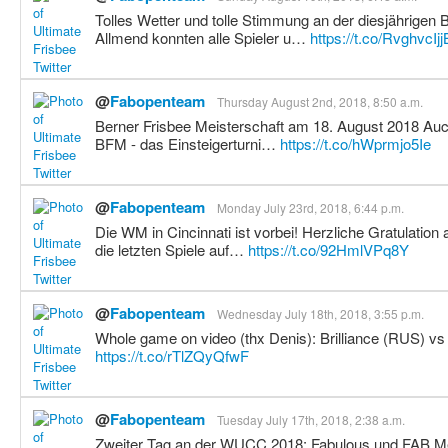
Tolles Wetter und tolle Stimmung an der diesjährige
Allmend konnten alle Spieler u…
https://t.co/RvghvcIjj
@
Fabopenteam
Thursday August 2nd, 2018, 8:50 a.m.
Berner Frisbee Meisterschaft am 18. August 2018 Auch
BFM - das Einsteigerturni…
https://t.co/hWprmjo5Ie
@
Fabopenteam
Monday July 23rd, 2018, 6:44 p.m.
Die WM in Cincinnati ist vorbei! Herzliche Gratulation 
die letzten Spiele auf…
https://t.co/92HmlVPq8Y
@
Fabopenteam
Wednesday July 18th, 2018, 3:55 p.m.
Whole game on video (thx Denis): Brilliance (RUS) v
https://t.co/rTlZQyQfwF
@
Fabopenteam
Tuesday July 17th, 2018, 2:38 a.m.
Zweiter Tag an der WUCC 2018: Fabulous und FAB Men