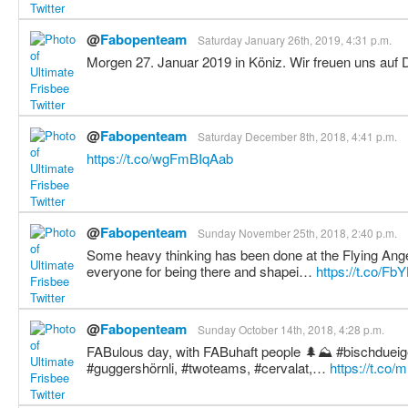
@
Fabopenteam
Saturday January 26th, 2019, 4:31 p.m.
Morgen 27. Januar 2019 in Köniz. Wir freuen uns auf 
@
Fabopenteam
Saturday December 8th, 2018, 4:41 p.m.
https://t.co/wgFmBIqAab
@
Fabopenteam
Sunday November 25th, 2018, 2:40 p.m.
Some heavy thinking has been done at the Flying An
everyone for being there and shapei…
https://t.co/Fb
@
Fabopenteam
Sunday October 14th, 2018, 4:28 p.m.
FABulous day, with FABuhaft people 🌲⛰ #bischdueig
#guggershörnli, #twoteams, #cervalat,…
https://t.co/