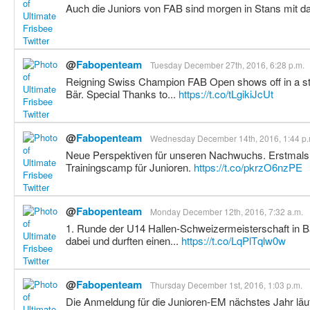
Auch die Juniors von FAB sind morgen in Stans mit d
@
Fabopenteam
Tuesday December 27th, 2016, 6:28 p.m.
Reigning Swiss Champion FAB Open shows off in a st
Bär. Special Thanks to...
https://t.co/tLgikiJcUt
@
Fabopenteam
Wednesday December 14th, 2016, 1:44 p.
Neue Perspektiven für unseren Nachwuchs. Erstmals o
Trainingscamp für Junioren.
https://t.co/pkrzO6nzPE
@
Fabopenteam
Monday December 12th, 2016, 7:32 a.m.
1. Runde der U14 Hallen-Schweizermeisterschaft in 
dabei und durften einen...
https://t.co/LqPlTqlw0w
@
Fabopenteam
Thursday December 1st, 2016, 1:03 p.m.
Die Anmeldung für die Junioren-EM nächstes Jahr läu