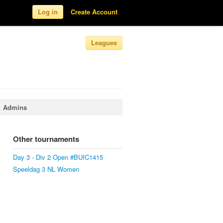
Log in
Create Account
Leagues
Admins
Other tournaments
Day 3 - Div 2 Open #BUIC1415
Speeldag 3 NL Women